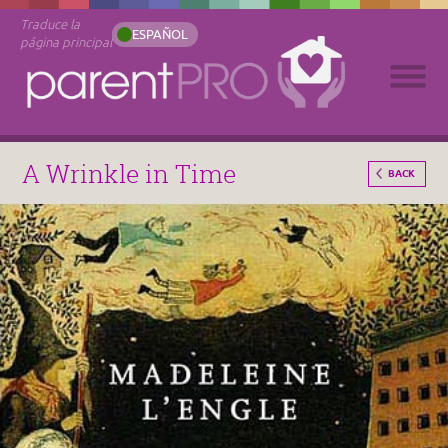
Traduce la
ESPAÑOL
página principal
A Wrinkle in Time
BACK