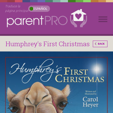
Traduce la
ESPAÑOL
página principal
Humphrey's First Christmas
BACK