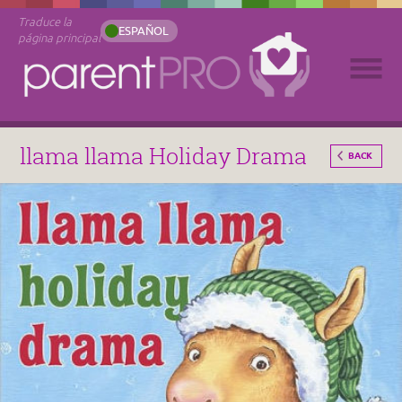
Traduce la
ESPAÑOL
página principal
llama llama Holiday Drama
BACK