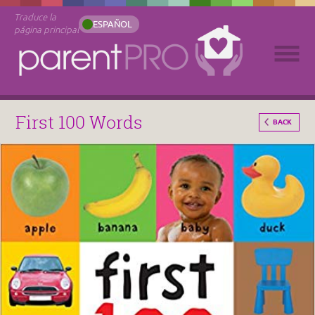
Traduce la
ESPAÑOL
página principal
First 100 Words
BACK